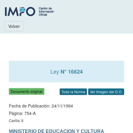
Volver
Ley
N° 16624
Documento original
Toda la Norma
Ver Imagen del D.O.
Fecha de Publicación: 24/11/1994
Página: 754-A
Carilla: 6