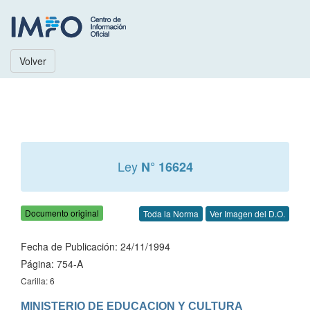
Volver
Ley
N° 16624
Documento original
Toda la Norma
Ver Imagen del D.O.
Fecha de Publicación: 24/11/1994
Página: 754-A
Carilla: 6