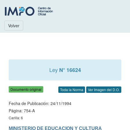
Volver
Ley
N° 16624
Documento original
Toda la Norma
Ver Imagen del D.O.
Fecha de Publicación: 24/11/1994
Página: 754-A
Carilla: 6