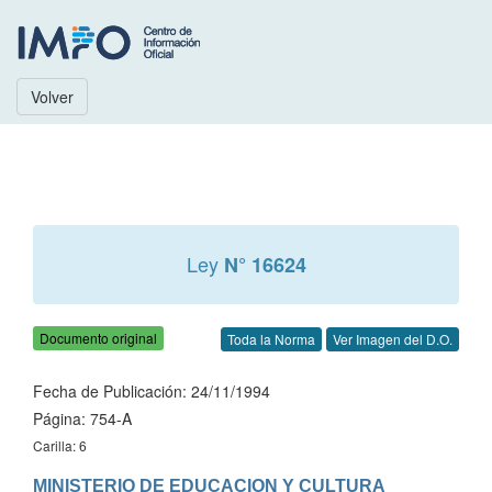
Volver
Ley
N° 16624
Documento original
Toda la Norma
Ver Imagen del D.O.
Fecha de Publicación: 24/11/1994
Página: 754-A
Carilla: 6