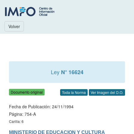
Volver
Ley
N° 16624
Documento original
Toda la Norma
Ver Imagen del D.O.
Fecha de Publicación: 24/11/1994
Página: 754-A
Carilla: 6