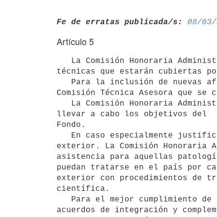
Fe de erratas publicada/s:
08/03/
Artículo 5
   La Comisión Honoraria Administradora determinará las afecciones y

técnicas que estarán cubiertas po
   Para la inclusión de nuevas afecciones e introducción de otras técnicas se requerirá el asesoramiento de la 
Comisión Técnica Asesora que se c
   La Comisión Honoraria Administradora tendrá la potestad de autorizar los gastos necesarios a los efectos de 
llevar a cabo los objetivos del 

Fondo. 

   En caso especialmente justificados podrá convenir la atención de pacientes en medios sanitarios del 
exterior. La Comisión Honoraria A
asistencia para aquellas patologí
puedan tratarse en el país por ca
exterior con procedimientos de tr
científica.

   Para el mejor cumplimiento de sus objetivos procurará promover 

acuerdos de integración y complem