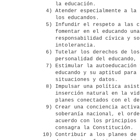
      la educación.

   4) Atender especialmente a la formación del carácter moral y cívico de

      los educandos.

   5) Infundir el respeto a las convicciones y creencias de los demás, 

      fomentar en el educando una capacidad y actitud adecuadas a su 

      responsabilidad cívica y social, y erradicar toda forma de 

      intolerancia.

   6) Tutelar los derechos de los menores, proteger y desarrollar la 

      personalidad del educando, en todos sus aspectos.

   7) Estimular la autoeducación y valorizar las expresiones propias del         

      educando y su aptitud para analizar y evaluar, racionalmente, 

      situaciones y datos.

   8) Impulsar una política asistencial al educando, que procure su 

      inserción natural en la vida del país, en función de programas y 

      planes conectados con el desarrollo nacional.

   9) Crear una conciencia activa en el educando para la defensa de la 

      soberanía nacional, el orden y la seguridad integral del Estado, de

      acuerdo con los principios del régimen democrático republicano que          

      consagra la Constitución.

  10) Contribuir a los planes de desarrollo del país y al logro de una 
