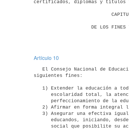
certificados, diplomas y títulos 
                           CAPITULO III

                    DE LOS FINES Y COMETIDOS

Artículo 10
   El Consejo Nacional de Educación sustentará una política educacional coherente orientada hacia los 
siguientes fines:

   1) Extender la educación a todos los habitantes del país, mediante la 

      escolaridad total, la atención al pre-escolar y la ampliación y el 

      perfeccionamiento de la educación especializada.

   2) Afirmar en forma integral los principios de laicidad y gratuidad.

   3) Asegurar una efectiva igualdad de oportunidades para todos los 

      educandos, iniciando, desde la escuela, una acción pedagógica y 

      social que posibilite su acceso por igual, a todas las fuentes de 
