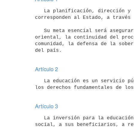
   La planificación, dirección y promoción del proceso y de la política educativa en el territorio nacional 
corresponden al Estado, a través 
   Su meta esencial será asegurar, coordinar y armonizar la adecuada educación permanente de todo el pueblo 
oriental, la continuidad del proc
comunidad, la defensa de la sober
del país.

Artículo 2
   La educación es un servicio público fundamental que cumple una función social permanente, sin perjuicio de 
los derechos fundamentales de los
Artículo 3
   La inversión para la educación forma parte de los planes de desarrollo nacional y obliga por su interés 
social, a sus beneficiarios, a re