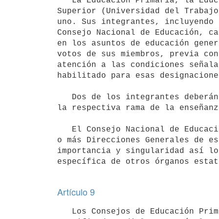
   La Educación Primaria, la Educación Secundaria Básica y Superior y la Educación Técnico-Profesional 
Superior (Universidad del Trabajo
uno. Sus integrantes, incluyendo 
Consejo Nacional de Educación, ca
en los asuntos de educación gener
votos de sus miembros, previa con
atención a las condiciones señala
habilitado para esas designaciones
   Dos de los integrantes deberán ejercer o haber ejercido la docencia por un lapso no menor de cinco años en 
la respectiva rama de la enseñanza
   El Consejo Nacional de Educación podrá igualmente crear por cuatro votos conformes y resolución fundada una 
o más Direcciones Generales de es
importancia y singularidad así lo
específica de otros órganos estat
Artículo 9
   Los Consejos de Educación Primaria, Secundaria Básica y Superior, y de la Universidad del Trabajo expedirán 