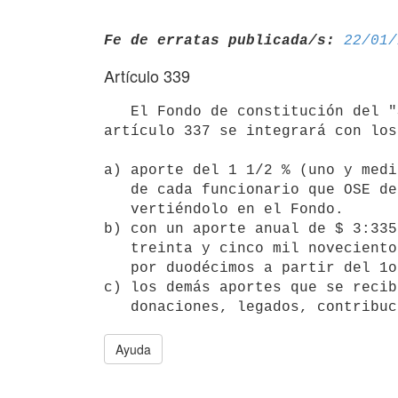
Fe de erratas publicada/s:
22/01/
Artículo 339
   El Fondo de constitución del "Seguro de Salud" que se crea por el

artículo 337 se integrará con los
a) aporte del 1 1/2 % (uno y medi
   de cada funcionario que OSE descontará de sus retribuciones 

   vertiéndolo en el Fondo.

b) con un aporte anual de $ 3:335
   treinta y cinco mil novecientos diez pesos) que OSE verterá al Fondo

   por duodécimos a partir del 1o. de enero de 1966;

c) los demás aportes que se recib
   donaciones, legados, contrib
Ayuda