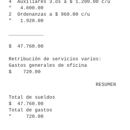
4  Auxiliares 3.os a $ 1.200.00 c/u                      
"   4.800.00

2  Ordenanzas a $ 960.00 c/u                             
"   1.920.00

____________

$  47.760.00 

Retribución de servicios varios:

Gastos generales de oficina                              
$    720.00

                              RESUMEN

Total de sueldos                                         
$  47.760.00

Total de gastos                                          
"     720.00

____________
