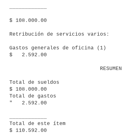
____________ 

$ 108.000.00

Retribución de servicios varios:

Gastos generales de oficina (1)                           
$   2.592.00

                             RESUMEN

Total de sueldos                                          
$ 108.000.00

Total de gastos                                           
"   2.592.00

____________

Total de este ítem                                        
$ 110.592.00
