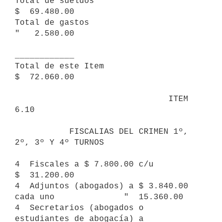
Total de sueldos                                          
$  69.480.00

Total de gastos                                           
"   2.580.00

____________ 

Total de este Item                                        
$  72.060.00

                               ITEM 
6.10

           FISCALIAS DEL CRIMEN 1º, 
2º, 3º Y 4º TURNOS

4  Fiscales a $ 7.800.00 c/u                              
$  31.200.00

4  Adjuntos (abogados) a $ 3.840.00 
cada uno              "  15.360.00

4  Secretarios (abogados o 
estudiantes de abogacía) a 
