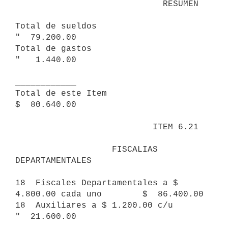
                             RESUMEN

Total de sueldos                                          
"  79.200.00

Total de gastos                                           
"   1.440.00

____________

Total de este Item                                        
$  80.640.00

                           ITEM 6.21

                   FISCALIAS 
DEPARTAMENTALES

18  Fiscales Departamentales a $ 
4.800.00 cada uno        $  86.400.00

18  Auxiliares a $ 1.200.00 c/u                           
"  21.600.00
