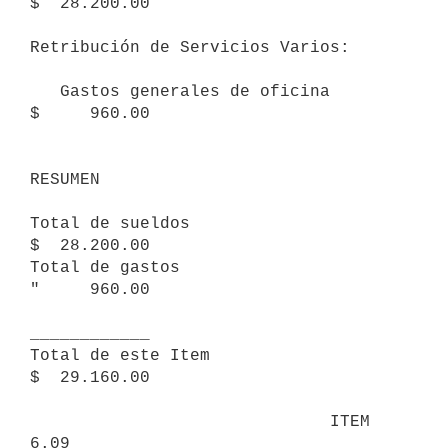
$  28.200.00

Retribución de Servicios Varios:

   Gastos generales de oficina                            
$     960.00

RESUMEN 

Total de sueldos                                          
$  28.200.00

Total de gastos                                           
"     960.00

____________

Total de este Item                                        
$  29.160.00

                              ITEM 
6.09
