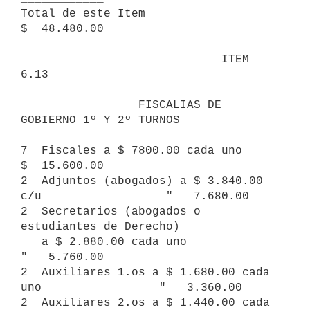
Total de este Item                                       
$  48.480.00

                             ITEM 
6.13

                 FISCALIAS DE 
GOBIERNO 1º Y 2º TURNOS

7  Fiscales a $ 7800.00 cada uno                         
$  15.600.00

2  Adjuntos (abogados) a $ 3.840.00 
c/u                  "   7.680.00

2  Secretarios (abogados o 
estudiantes de Derecho)

   a $ 2.880.00 cada uno                                 
"   5.760.00

2  Auxiliares 1.os a $ 1.680.00 cada 
uno                 "   3.360.00

2  Auxiliares 2.os a $ 1.440.00 cada 