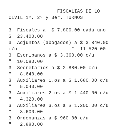
                 FISCALIAS DE LO 
CIVIL 1º, 2º y 3er. TURNOS

3  Fiscales a  $ 7.800.00 cada uno                        
$  23.400.00

3  Adjuntos (abogados) a $ 3.840.00 
c/u                   "  11.520.00

3  Escribanos a $ 3.360.00 c/u                            
"  10.080.00

3  Secretarios a $ 2.880.00 c/u                           
"   8.640.00

3  Auxiliares 1.os a $ 1.680.00 c/u                       
"   5.040.00

3  Auxiliares 2.os a $ 1.440.00 c/u                       
"   4.320.00

3  Auxiliares 3.os a $ 1.200.00 c/u                       
"   3.600.00

3  Ordenanzas a $ 960.00 c/u                              
"   2.880.00
