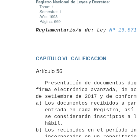
Registro Nacional de Leyes y Decretos:
Tomo: 1
Semestre: 1
Año: 1998
Página: 669
Reglamentario/a de:
 Ley 
Nº 16.871
CAPITULO VI - CALIFICACION
Artículo 56
   Presentación de documentos digitalmente. La presentación de documentos podrá efectuarse digitalmente y con 
firma electrónica avanzada, de ac
de setiembre de 2017 y de conform
a) Los documentos recibidos a par
   entrada en cada Registro, así como aquellos enviados en día inhábil,

   se considerarán inscriptos a la hora de apertura del siguiente día

   hábil.

b) Los recibidos en el período in
   incorporados en un repositorio informático que asegure un estricto
