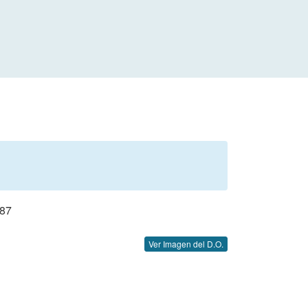
87
Ver Imagen del D.O.