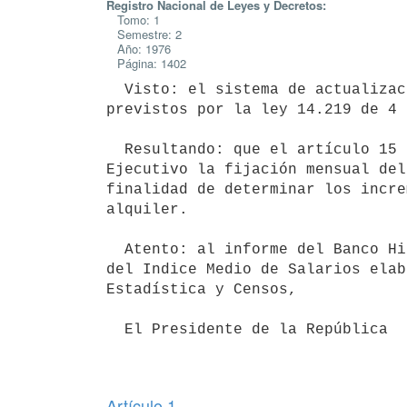
Registro Nacional de Leyes y Decretos:
Tomo: 1
Semestre: 2
Año: 1976
Página: 1402
  Visto: el sistema de actualización de los precios de los arrendamientos

previstos por la ley 14.219 de 4 
  Resultando: que el artículo 15 de la citada ley comete al Poder

Ejecutivo la fijación mensual del
finalidad de determinar los incre
alquiler.

  Atento: al informe del Banco Hipotecario del Uruguay sobre la variación

del Indice Medio de Salarios elab
Estadística y Censos,

  El Presidente de la República

Artículo 1