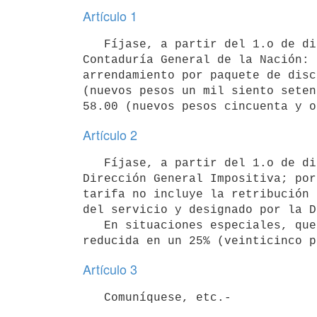
Artículo 1
   Fíjase, a partir del 1.o de diciembre de 1978, las siguientes tarifas para el Centro de Computación de la 
Contaduría General de la Nación: 
arrendamiento por paquete de disc
(nuevos pesos un mil siento seten
58.00 (nuevos pesos cincuenta y o
Artículo 2
   Fíjase, a partir del 1.o de diciembre de 1978 la siguiente tarifa para el Centro de Computación (PAD) de la 
Dirección General Impositiva; por
tarifa no incluye la retribución 
del servicio y designado por la D
   En situaciones especiales, que la Dirección General Impositiva apreciará, la tarifa precedente podrá ser 
reducida en un 25% (veinticinco p
Artículo 3
   Comuníquese, etc.-