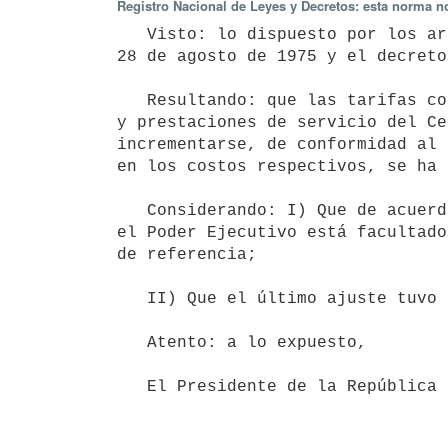
Registro Nacional de Leyes y Decretos: esta norma no
   Visto: lo dispuesto por los artículos 159 a 167 de la ley 14.416 de 

28 de agosto de 1975 y el decreto
   Resultando: que las tarifas correspondientes por reembolsos de gastos 

y prestaciones de servicio del Ce
incrementarse, de conformidad al 
en los costos respectivos, se ha 
   Considerando: I) Que de acuerdo a las citadas disposiciones legales, 

el Poder Ejecutivo está facultado
de referencia;

   II) Que el último ajuste tuvo su vigencia desde el 1.o de julio de 1977.

   Atento: a lo expuesto, 

   El Presidente de la República
