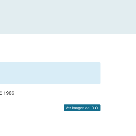
E 1986
Ver Imagen del D.O.