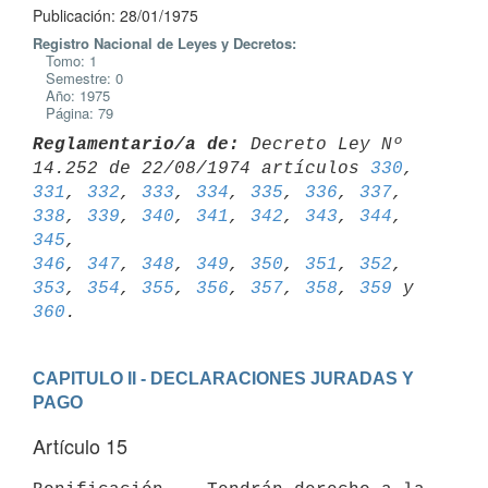
Publicación: 28/01/1975
Registro Nacional de Leyes y Decretos:
Tomo: 1
Semestre: 0
Año: 1975
Página: 79
Reglamentario/a de:
 Decreto Ley Nº 
14.252 de 22/08/1974 artículos 
330
, 
331
, 
332
, 
333
, 
334
, 
335
, 
336
, 
337
, 
338
, 
339
, 
340
, 
341
, 
342
, 
343
, 
344
, 
345
346
, 
347
, 
348
, 
349
, 
350
, 
351
, 
352
, 
353
, 
354
, 
355
, 
356
, 
357
, 
358
, 
359
 y 
360
CAPITULO II - DECLARACIONES JURADAS Y 
PAGO
Artículo 15