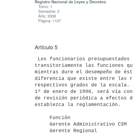
Registro Nacional de Leyes y Decretos:
Tomo: 1
Semestre: 2
Año: 2008
Página: 1107
Artículo 5
 Los funcionarios presupuestados o contratados, a quienes se asigne

transitoriamente las funciones qu
mientras dure el desempeño de ést
diferencia que existe entre las r
respectivos grados de la escala. 
1º de enero de 1998, será vía con
de revisión periódica a efectos d
establezca la reglamentación.

     Función                           GEPU     Cant.

     Gerente Administrativo CSM        57 ***     1

     Gerente Regional                  55 **      5
