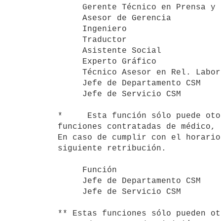
     Gerente Técnico en Prensa y RRPP  54         1

     Asesor de Gerencia                50         1

     Ingeniero                         44         1

     Traductor                         44         1

     Asistente Social                  36 ****    2

     Experto Gráfico                   28         1

     Técnico Asesor en Rel. Laborales  28         1

     Jefe de Departamento CSM          48.1 *     4

     Jefe de Servicio CSM              45.1 *     7

*     Esta función sólo puede oto
funciones contratadas de médico, 
En caso de cumplir con el horario
siguiente retribución.

     Función                           GEPU

     Jefe de Departamento CSM          52

     Jefe de Servicio CSM              49

** Estas funciones sólo pueden ot