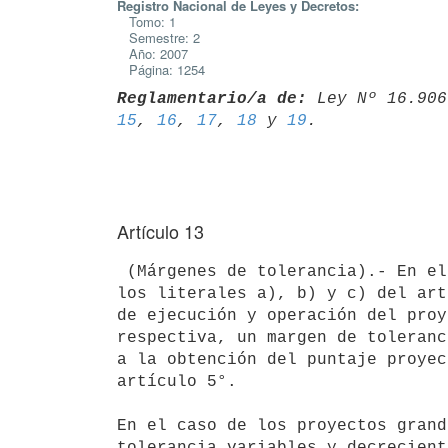
Registro Nacional de Leyes y Decretos:
Tomo: 1
Semestre: 2
Año: 2007
Página: 1254
Reglamentario/a de:
 Ley Nº 16.906
15
, 
16
, 
17
, 
18
 y 
19
Artículo 13
 (Márgenes de tolerancia).- En el caso de los proyectos comprendidos en

los literales a), b) y c) del art
de ejecución y operación del proy
respectiva, un margen de toleranc
a la obtención del puntaje proyec
artículo 5°.

En el caso de los proyectos grand
tolerancia variables y decrecient