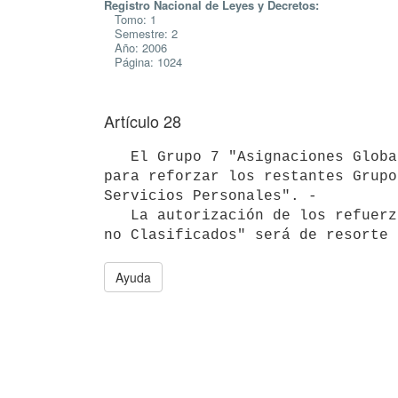
Registro Nacional de Leyes y Decretos:
Tomo: 1
Semestre: 2
Año: 2006
Página: 1024
Artículo 28
   El Grupo 7 "Asignaciones Globales" no podrá ser reforzado pero servirá

para reforzar los restantes Grupo
Servicios Personales". -

   La autorización de los refuerzos mediante el uso del Grupo 7 "Gastos 

Ayuda