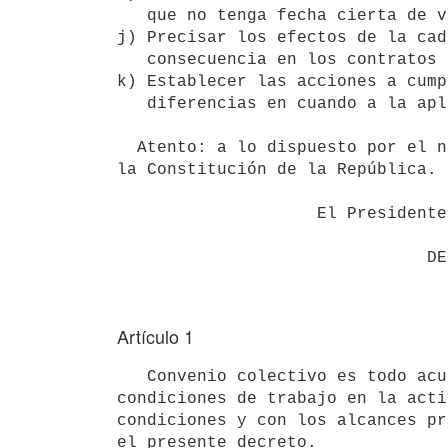
   que no tenga fecha cierta de vencimiento.

j) Precisar los efectos de la cad
   consecuencia en los contratos individuales de trabajo.

k) Establecer las acciones a cump
   diferencias en cuando a la aplicación o interpretación de un convenio.

  Atento: a lo dispuesto por el numeral 4º "in fine" del artículo 168 de

la Constitución de la República.

                    El Presidente de la República

Artículo 1
   Convenio colectivo es todo acuerdo referido a la reglamentación de las

condiciones de trabajo en la acti
condiciones y con los alcances pr