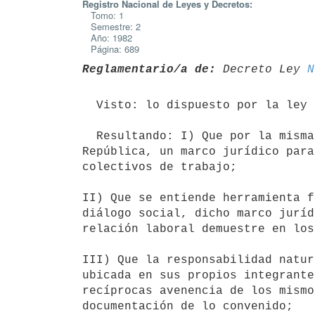
Registro Nacional de Leyes y Decretos:
Tomo: 1
Semestre: 2
Año: 1982
Página: 689
Reglamentario/a de:
 Decreto Ley 
N
  Visto: lo dispuesto por la ley 15.328, de 1º de octubre de 1982.

  Resultando: I) Que por la misma se establece, por primera vez en la

República, un marco jurídico para
colectivos de trabajo;

II) Que se entiende herramienta f
diálogo social, dicho marco juríd
relación laboral demuestre en los
III) Que la responsabilidad natur
ubicada en sus propios integrante
recíprocas avenencia de los mismo
documentación de lo convenido;
