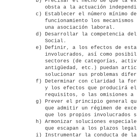
b) Precisar el hecho de que la ex
   obsta a la actuación independiente de los empleados, a estos efectos.

c) Establecer el número mínimo de
   funcionamiento los mecanismos de la ley, cuando no actúan a través de

   una asociación laboral.

d) Desarrollar la competencia del
   Social.

e) Definir, a los efectos de esta
   involucrados, así como posibilitar de la forma más amplia, que diversos

   sectores (de categorías, actividades, sucursales, con determinada

   antigüedad, etc.) puedan articular soluciones particulares para

   solucionar sus problemas diferentes a los de los restantes empleados.

f) Determinar con claridad la for
   y los efectos que producirá el cumplimiento de cada uno de los

   requisitos, o las omisiones a dicho cumplimiento.

g) Prever el principio general qu
   que admitir un régimen de excepcionalidad de corta duración por razones

   que los propios involucrados sometan al órgano estatal de contralor.

h) Armonizar soluciones especiale
   que escapan a los plazos legalmente previstos.

i) Instrumentar la conducta de la