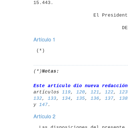
15.443.

                     El Presidente de la República

Artículo 1
(*)
Notas:
Este artículo dio nueva redacción
artículos 
119
, 
120
, 
121
, 
122
, 
123
132
, 
133
, 
134
, 
135
, 
136
, 
137
, 
138
y 
147
Artículo 2
  Las disposiciones del presente Decreto entrarán en vigencia a los 90
