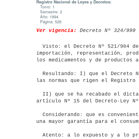
Registro Nacional de Leyes y Decretos:
Tomo: 1
Semestre: 2
Año: 1994
Página: 526
Ver vigencia:
 Decreto Nº 324/999 
  Visto: el Decreto Nº 521/984 de 22 de noviembre de 1984 que Regula la

importación, representación, prod
los medicamentos y de productos a
  Resultando: I) que el Decreto Nº 252/987 de 25 de mayo de 1987 establece

las normas que rigen el Registro 
  II) que se ha recabado el dictamen de la Comisión Asesora creada por el

artículo Nº 15 del Decreto-Ley Nº
  Considerando: que es conveniente modificar el sistema actual logrando

una mayor garantía para el consum
  Atento: a lo expuesto y a lo previsto en el precitado Decreto-Ley Nº
