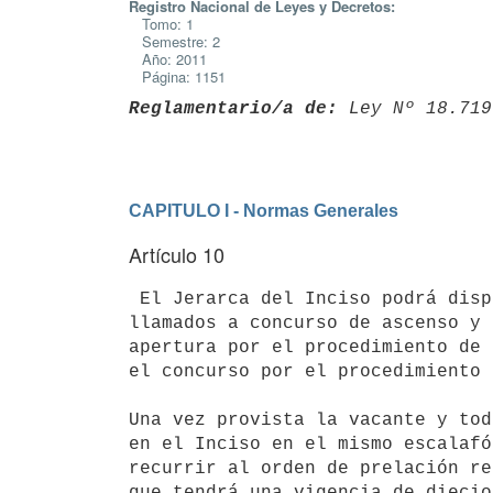
Registro Nacional de Leyes y Decretos:
Tomo: 1
Semestre: 2
Año: 2011
Página: 1151
Reglamentario/a de:
 Ley Nº 18.719
CAPITULO I - Normas Generales
Artículo 10
 El Jerarca del Inciso podrá disponer en una única convocatoria los

llamados a concurso de ascenso y 
apertura por el procedimiento de 
el concurso por el procedimiento 
Una vez provista la vacante y tod
en el Inciso en el mismo escalafó
recurrir al orden de prelación re
que tendrá una vigencia de diecio