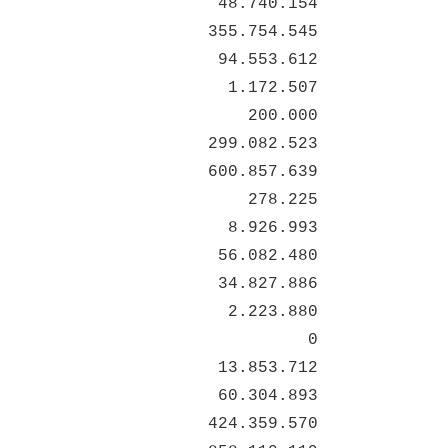
48.740.154
355.754.545
94.553.612
1.172.507
200.000
299.082.523
600.857.639
278.225
8.926.993
56.082.480
34.827.886
2.223.880
0
13.853.712
60.304.893
424.359.570