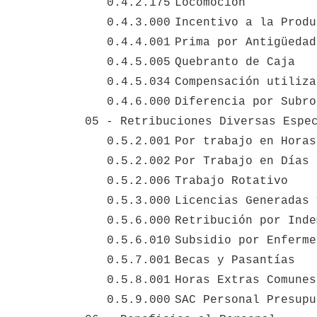
0.4.2.175
Locomoción
0.4.3.000
Incentivo a la Produ
0.4.4.001
Prima por Antigüedad
0.4.5.005
Quebranto de Caja
0.4.5.034
Compensación utiliza
0.4.6.000
Diferencia por Subro
05 - Retribuciones Diversas Espe
0.5.2.001
Por trabajo en Horas
0.5.2.002
Por Trabajo en Días 
0.5.2.006
Trabajo Rotativo
0.5.3.000
Licencias Generadas 
0.5.6.000
Retribución por Inde
0.5.6.010
Subsidio por Enferme
0.5.7.001
Becas y Pasantías
0.5.8.001
Horas Extras Comunes
0.5.9.000
SAC Personal Presupu