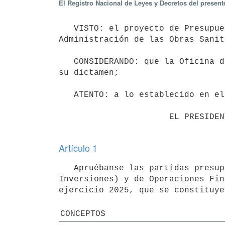
El Registro Nacional de Leyes y Decretos del present
   VISTO: el proyecto de Presupuesto Operativo, de Operaciones Financieras y de Inversiones de la 
Administración de las Obras Sanit
   CONSIDERANDO: que la Oficina de Planeamiento y Presupuesto ha emitido su informe y el Tribunal de Cuentas 
su dictamen;

   ATENTO: a lo establecido en el artículo 221 de la Constitución de la República; 

                      EL PRESIDENTE DE LA REPÚBLICA

Artículo 1
   Apruébanse las partidas presupuestales correspondientes al Presupuesto de Recursos, de Compras (Operativo e 
Inversiones) y de Operaciones Fin
ejercicio 2025, que se constituye
CONCEPTOS