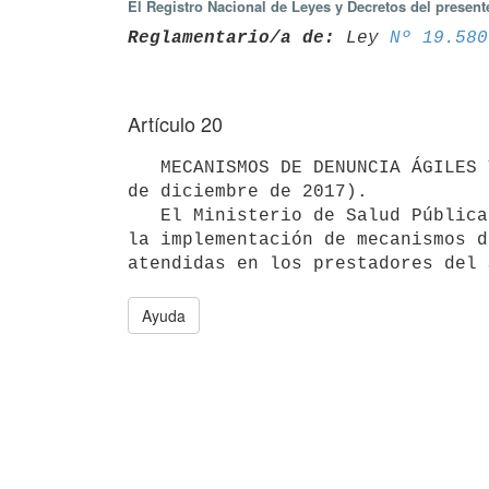
El Registro Nacional de Leyes y Decretos del presen
Reglamentario/a de:
 Ley 
Nº 19.580
Artículo 20
   MECANISMOS DE DENUNCIA ÁGILES Y ACCESIBLES PARA TODAS LAS MUJERES (lit. H art. 22 de la Ley N° 19.580 de 22 
de diciembre de 2017).

   El Ministerio de Salud Pública articulará con el Ministerio del Interior y la Fiscalía General de la Nación 
la implementación de mecanismos d
Ayuda