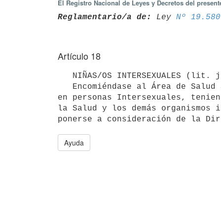
El Registro Nacional de Leyes y Decretos del presen
Reglamentario/a de:
 Ley 
Nº 19.580
Artículo 18
   NIÑAS/OS INTERSEXUALES (lit. j art. 22 de la Ley N° 19.580 de 22 de diciembre de 2017).

   Encomiéndase al Área de Salud Sexual y Reproductiva la protocolización de las intervenciones a realizarse 
en personas Intersexuales, tenien
la Salud y los demás organismos i
Ayuda