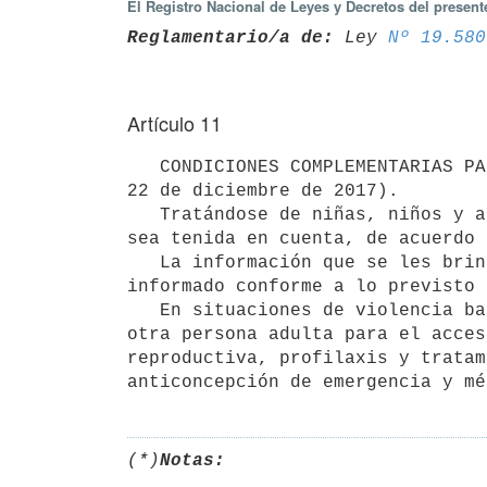
El Registro Nacional de Leyes y Decretos del presen
Reglamentario/a de:
 Ley 
Nº 19.580
Artículo 11
   CONDICIONES COMPLEMENTARIAS PARA NIÑOS, NIÑAS Y ADOLESCENTES (lit. E y F del art. 22 de la Ley N° 19.580 de 
22 de diciembre de 2017).

   Tratándose de niñas, niños y adolescentes se deberá respetar su derecho a ser escuchados y a que su opinión 
sea tenida en cuenta, de acuerdo 
   La información que se les brinde debe ser accesible a su edad y madurez. Se recabará su consentimiento 
informado conforme a lo previsto 
   En situaciones de violencia basada en género no se exigirá la concurrencia de los representantes legales u 
otra persona adulta para el acces
reproductiva, profilaxis y tratam
(*)
Notas: