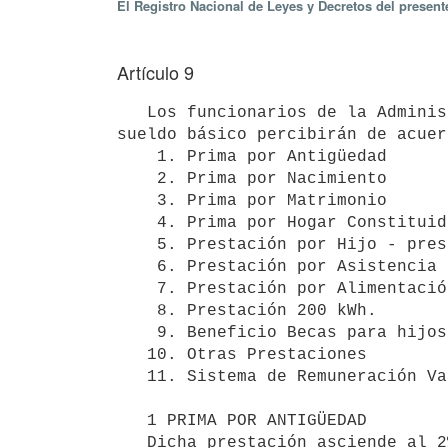
El Registro Nacional de Leyes y Decretos del present
Artículo 9
   Los funcionarios de la Administración Nacional de Usinas y Transmisiones Eléctricas (UTE) además de su 
sueldo básico percibirán de acuer
    1. Prima por Antigüedad

    2. Prima por Nacimiento 

    3. Prima por Matrimonio 

    4. Prima por Hogar Constituido 

    5. Prestación por Hijo - prestación por CEIP

    6. Prestación por Asistencia Médica

    7. Prestación por Alimentación 

    8. Prestación 200 kWh. 

    9. Beneficio Becas para hijos de funcionarios

   10. Otras Prestaciones 

   11. Sistema de Remuneración Variable 

   1 PRIMA POR ANTIGÜEDAD

   Dicha prestación asciende al 2% de la Base de Prestación y Contribución fijado por el Poder Ejecutivo, por 