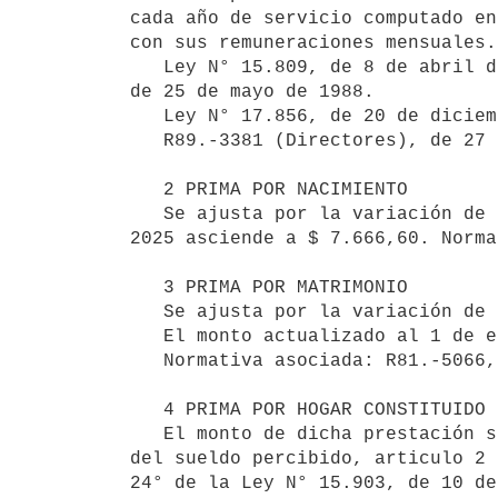
cada año de servicio computado en
con sus remuneraciones mensuales.

   Ley N° 15.809, de 8 de abril de 1986, Artículos 14 y 15; R84.-3986, de 28 de noviembre de 1984 y R88.-2052, 
de 25 de mayo de 1988.

   Ley N° 17.856, de 20 de diciembre de 2004 crea la Base de Prestación y Contribución.

   R89.-3381 (Directores), de 27 de setiembre de 1989.

   2 PRIMA POR NACIMIENTO

   Se ajusta por la variación de la Base de Prestación y Contribución. El monto actualizado al 1° de enero de 
2025 asciende a $ 7.666,60. Norma
   3 PRIMA POR MATRIMONIO

   Se ajusta por la variación de la Base de Prestación y Contribución.

   El monto actualizado al 1 de enero de 2025 asciende a $ 7.666,60.

   Normativa asociada: R81.-5066, de 1 de diciembre de 1981

   4 PRIMA POR HOGAR CONSTITUIDO

   El monto de dicha prestación se calcula sobre la Base de Prestaciones y Contribuciones (BPC) y en función 
del sueldo percibido, articulo 2 
24° de la Ley N° 15.903, de 10 de