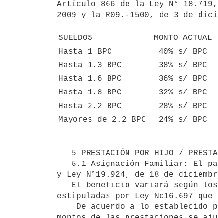
Artículo 866 de la Ley N° 18.719,
2009 y la R09.-1500, de 3 de dici
SUELDOS
 MONTO ACTUAL
Hasta 1 BPC
 40% s/ BPC
Hasta 1.3 BPC 
 38% s/ BPC
Hasta 1.6 BPC
 36% s/ BPC
Hasta 1.8 BPC
 32% s/ BPC
Hasta 2.2 BPC
 28% s/ BPC
Mayores de 2.2 BPC
 24% s/ BPC
   5 PRESTACIÓN POR HIJO / PRESTACION por CEIP.

   5.1 Asignación Familiar: El pago se rige por las siguientes normas: la Ley N°16.697, de 25 de abril de 1995 
y Ley N°19.924, de 18 de diciembr
   El beneficio variará según los ingresos salariales del núcleo familiar, de acuerdo a las franjas salariales 
estipuladas por Ley No16.697 que 
    De acuerdo a lo establecido por la Ley N° 19.003, de 23 de noviembre de 2012 y sus modificativas, los 
montos de las prestaciones se aju