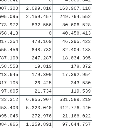
800.042
0
4.800.042
807.300
2.099.818
163.907.118
605.095
2.159.457
249.764.552
773.972
832.556
80.606.528
458.413
0
40.458.413
817.254
478.169
46.295.423
555.456
848.732
82.404.188
787.108
247.287
18.034.395
158.553
19.819
178.372
213.645
179.309
17.392.954
317.105
26.425
343.530
97.805
21.734
119.539
733.312
6.855.907
531.589.219
453.400
5.323.040
412.776.440
895.046
272.976
21.168.022
384.866
1.259.891
97.644.757