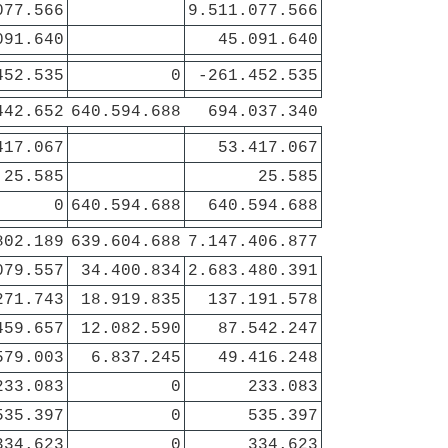
077.566
9.511.077.566
091.640
45.091.640
452.535
0
-261.452.535
442.652
640.594.688
694.037.340
417.067
53.417.067
25.585
25.585
0
640.594.688
640.594.688
802.189
639.604.688
7.147.406.877
079.557
34.400.834
2.683.480.391
271.743
18.919.835
137.191.578
459.657
12.082.590
87.542.247
579.003
6.837.245
49.416.248
233.083
0
233.083
535.397
0
535.397
334.623
0
334.623