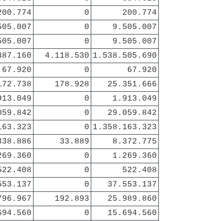
200.774
0
200.774
505.007
0
9.505.007
505.007
0
9.505.007
387.160
4.118.530
1.538.505.690
67.920
0
67.920
172.738
178.928
25.351.666
913.049
0
1.913.049
059.842
0
29.059.842
163.323
0
1.358.163.323
338.886
33.889
8.372.775
269.360
0
1.269.360
522.408
0
522.408
553.137
0
37.553.137
796.967
192.893
25.989.860
694.560
0
15.694.560