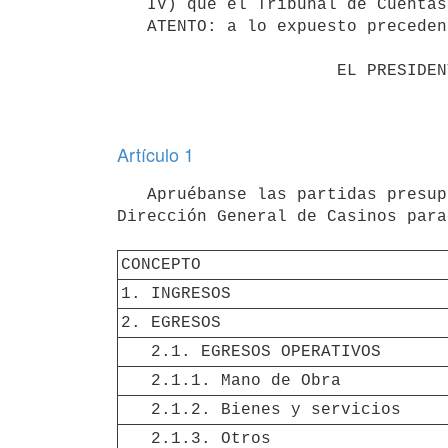
   IV) que el Tribunal de Cuentas ha realizado la intervención previa del mismo.

   ATENTO: a lo expuesto precedentemente:

                      EL PRESIDENTE DE LA REPÚBLICA

Artículo 1
   Apruébanse las partidas presupuestales correspondientes al Presupuesto Operativo y de Inversiones de la 
Dirección General de Casinos para
CONCEPTO
1. INGRESOS
2. EGRESOS
   2.1. EGRESOS OPERATIVOS
   2.1.1. Mano de Obra
   2.1.2. Bienes y servicios
   2.1.3. Otros