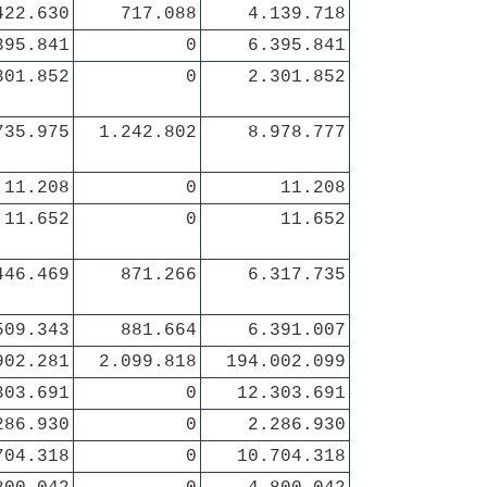
422.630
717.088
4.139.718
395.841
0
6.395.841
301.852
0
2.301.852
735.975
1.242.802
8.978.777
11.208
0
11.208
11.652
0
11.652
446.469
871.266
6.317.735
509.343
881.664
6.391.007
902.281
2.099.818
194.002.099
303.691
0
12.303.691
286.930
0
2.286.930
704.318
0
10.704.318