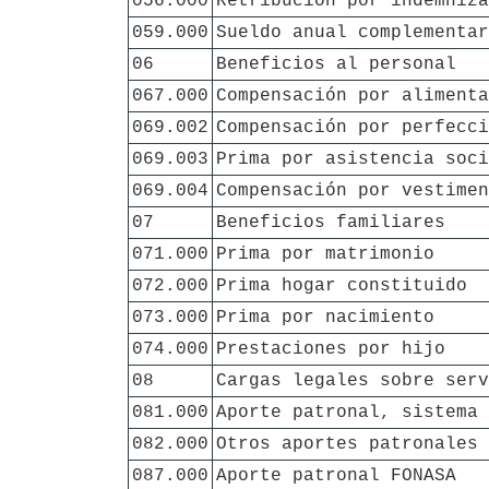
056.000
Retribución por indemniza
059.000
Sueldo anual complementar
06
Beneficios al personal
067.000
Compensación por alimenta
069.002
Compensación por perfecci
069.003
Prima por asistencia soci
069.004
Compensación por vestimen
07
Beneficios familiares
071.000
Prima por matrimonio
072.000
Prima hogar constituido
073.000
Prima por nacimiento
074.000
Prestaciones por hijo
08
Cargas legales sobre serv
081.000
Aporte patronal, sistema 
082.000
Otros aportes patronales 
087.000
Aporte patronal FONASA