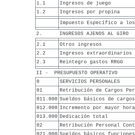
1.1
Ingresos de juego
1.2
Ingresos por propina
Impuesto Específico a los
2.
INGRESOS AJENOS AL GIRO
2.1
Otros ingresos 
2.2
Ingresos extraordinarios
2.3
Reintegro gastos RRGG
II -  PRESUPUESTO OPERATIVO
0
SERVICIOS PERSONALES
01
Retribución de Cargos Per
011.000
Sueldos básicos de cargos
012.000
Incremento por mayor hora
013.000
Dedicación total
02
Retribución Personal Cont
021.000
Sueldos básicos funciones