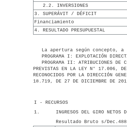
   2.2. INVERSIONES
3. SUPERÁVIT / DÉFICIT
Financiamiento
4. RESULTADO PRESUPUESTAL
   La apertura según concepto, a nivel de precios enero - junio de 2023, es la siguiente: 

   PROGRAMA I: EXPLOTACIÓN DIRECTA DE JUEGOS DE AZAR DE CASINOS Y SALAS DE ESPARCIMIENTO.

   PROGRAMA II: ATRIBUCIONES DE CONTROL Y SUPERVISIÓN DE LAS ACTIVIDADES DEL HIPÓDROMO NACIONAL DE MAROÑAS, 
PREVISTAS EN LA LEY N° 17.006, DE
RECONOCIDOS POR LA DIRECCIÓN GENE
18.719, DE 27 DE DICIEMBRE DE 2010
I - RECURSOS
1.
INGRESOS DEL GIRO NETOS D
Resultado Bruto s/Dec.488