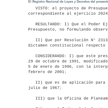
El Registro Nacional de Leyes y Decretos del presen
   VISTO: el proyecto de Presupuesto Operativo y de Inversiones de la Dirección General de Casinos, 
correspondiente al ejercicio 2024;
   RESULTANDO: I) Que el Poder Ejecutivo contó con el asesoramiento de la Oficina de Planeamiento y 
Presupuesto, no formulando observ
   II) Que por Resolución N° 2313/2023, de fecha 31 de agosto de 2023 el Tribunal de Cuentas emitió su 
dictamen constitucional respecto 
   CONSIDERANDO: I) que este presupuesto se rige por lo dispuesto en el artículo 165 de la Ley N° 16.226, de 
29 de octubre de 1991, modificado
5 de enero de 1996, con la interp
febrero de 2001;

   II) que es de aplicación para el Organismo lo dispuesto en el artículo 12 del Decreto N° 452/967, de 25 de 
julio de 1967;

   III) que la Oficina de Planeamiento y Presupuesto ha emitido su informe;
