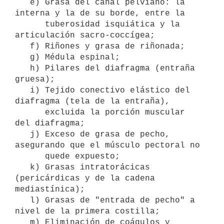
   e) Grasa del canal pelviano: la 
interna y la de su borde, entre la

      tuberosidad isquiática y la 
articulación sacro-coccígea;

   f) Riñones y grasa de riñonada;

   g) Médula espinal;

   h) Pilares del diafragma (entraña 
gruesa);

   i) Tejido conectivo elástico del 
diafragma (tela de la entraña), 

      excluida la porción muscular 
del diafragma;

   j) Exceso de grasa de pecho, 
asegurando que el músculo pectoral no 

      quede expuesto;

   k) Grasas intratorácicas 
(pericárdicas y de la cadena 
mediastínica);

   l) Grasas de "entrada de pecho" a 
nivel de la primera costilla;

   m) Eliminación de coágulos y 