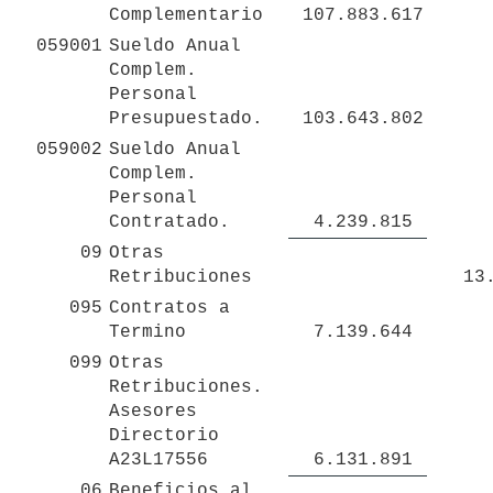
Complementario
 107.883.617 
059001
Sueldo Anual 
Complem. 
Personal 
Presupuestado.
 103.643.802 
059002
Sueldo Anual 
Complem. 
Personal 
Contratado.
 4.239.815 
09
Otras 
Retribuciones
 1
095
Contratos a 
Termino
 7.139.644 
099
Otras 
Retribuciones. 
Asesores 
Directorio 
A23L17556 
 6.131.891 
06
Beneficios al 