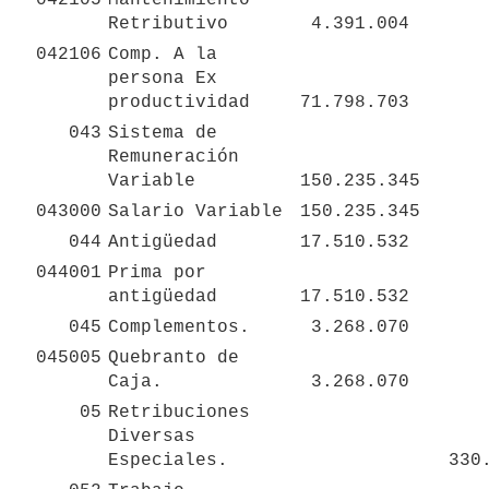
Retributivo
 4.391.004 
042106
Comp. A la 
persona Ex 
productividad
 71.798.703 
043
Sistema de 
Remuneración 
Variable
 150.235.345 
043000
Salario Variable
 150.235.345 
044
Antigüedad
 17.510.532 
044001
Prima por 
antigüedad
 17.510.532 
045
Complementos.
 3.268.070 
045005
Quebranto de 
Caja.
 3.268.070 
05
Retribuciones 
Diversas 
Especiales. 
 330