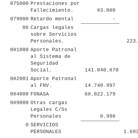
075000
Prestaciones por 
Fallecimiento.
 83.080 
079000
Retardo mental
 - 
08
Cargas legales 
sobre Servicios 
Personales.
 223
081000
Aporte Patronal 
al Sistema de 
Seguridad 
Social.
 141.040.870 
082001
Aporte Patronal 
al FNV.
 14.740.997 
084000
FONASA
 68.022.179 
089000
Otras cargas 
Legales C/Ss 
Personales
 8.998 
0
SERVICIOS 
PERSONALES