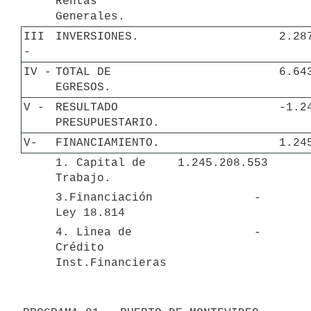
Rentas 
Generales.
III 
INVERSIONES.
 2.2
- 
IV - 
TOTAL DE 
 6.6
EGRESOS.
V - 
RESULTADO 
PRESUPUESTARIO.
V-
FINANCIAMIENTO.
 1.2
1. Capital de 
 1.245.208.553 
Trabajo.
3.Financiación 
 - 
Ley 18.814
4. Lìnea de 
 - 
Crédito 
Inst.Financieras