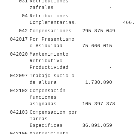
031
Retribuciones 
zafrales
 - 
04
Retribuciones 
Complementarias.
 466
042
Compensaciones.
 295.875.049 
042017
Por Presentismo 
o Asiduidad.
 75.666.015 
042020
Mantenimiento 
Retributivo 
Productividad
 - 
042097
Trabajo sucio o 
de altura
 1.730.890 
042102
Compensación 
funciones 
asignadas
 105.397.378 
042103
Compensación por 
Tareas 
Especificas
 36.891.059 
042105
Mantenimiento 