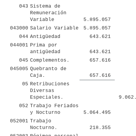
043
Sistema de 
Remuneración 
Variable
 5.895.057 
043000
Salario Variable
 5.895.057 
044
Antigüedad
 643.621 
044001
Prima por 
antigüedad
 643.621 
045
Complementos.
 657.616 
045005
Quebranto de 
Caja.
 657.616 
05
Retribuciones 
Diversas 
Especiales. 
 9.062
052
Trabajo Feriados 
y Nocturno 
 5.064.495 
052001
Trabajo 
Nocturno.
 218.355 