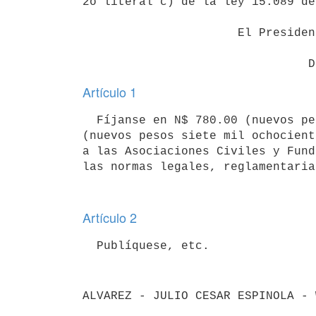
2o literal c) de la ley 15.089 de
                      El Presidente de la República

Artículo 1
  Fíjanse en N$ 780.00 (nuevos pesos setecientos ochenta) y N$ 7.800,00

(nuevos pesos siete mil ochocient
a las Asociaciones Civiles y Fund
Artículo 2