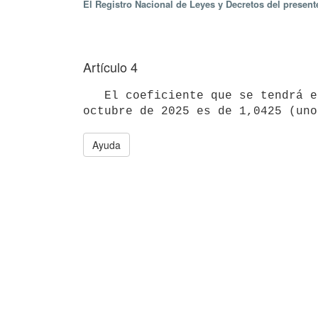
El Registro Nacional de Leyes y Decretos del present
Artículo 4
   El coeficiente que se tendrá en cuenta para el reajuste de los alquileres que se actualizan en el mes de 
Ayuda