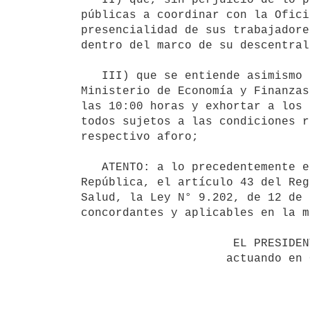
públicas a coordinar con la Ofici
presencialidad de sus trabajadore
dentro del marco de su descentral
   III) que se entiende asimismo conveniente disponer la apertura gradual de los casinos dependientes del 
Ministerio de Economía y Finanzas
las 10:00 horas y exhortar a los 
todos sujetos a las condiciones r
respectivo aforo;

   ATENTO: a lo precedentemente expuesto y a lo dispuesto por el artículo 44 de la Constitución de la 
República, el artículo 43 del Reg
Salud, la Ley N° 9.202, de 12 de 
concordantes y aplicables en la m
                      EL PRESIDENTE DE LA REPÚBLICA

                     actuando en Consejo de Ministros
