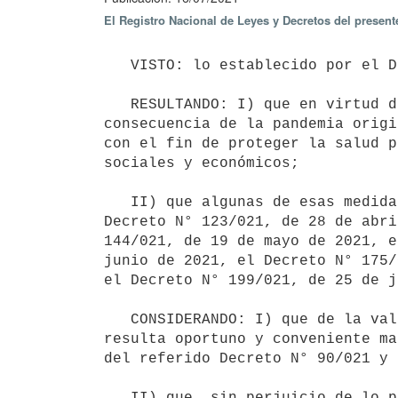
El Registro Nacional de Leyes y Decretos del presen
   VISTO: lo establecido por el Decreto N° 90/021, de 23 de marzo de 2021;

   RESULTANDO: I) que en virtud de la situación de la emergencia nacional sanitaria declarada como 
consecuencia de la pandemia origi
con el fin de proteger la salud p
sociales y económicos;

   II) que algunas de esas medidas han sido prorrogadas por el Decreto N° 107/021, de 7 de abril de 2021, el 
Decreto N° 123/021, de 28 de abri
144/021, de 19 de mayo de 2021, e
junio de 2021, el Decreto N° 175/
el Decreto N° 199/021, de 25 de j
   CONSIDERANDO: I) que de la valoración constante de la situación sanitaria por parte del Poder Ejecutivo, 
resulta oportuno y conveniente ma
del referido Decreto N° 90/021 y 
   II) que, sin perjuicio de lo precedentemente referido, se considera de mérito facultar a las oficinas 