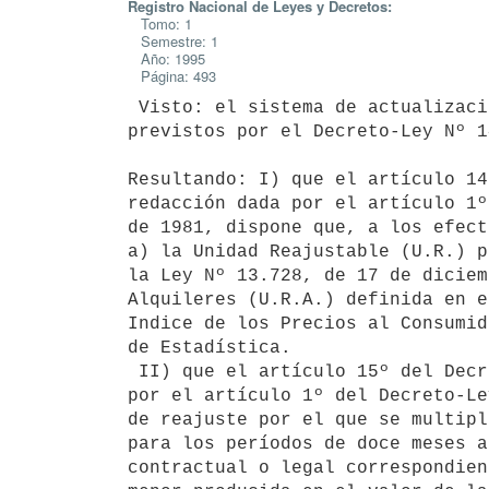
Registro Nacional de Leyes y Decretos:
Tomo: 1
Semestre: 1
Año: 1995
Página: 493
 Visto: el sistema de actualización de los precios de los arrendamientos

previstos por el Decreto-Ley Nº 1
Resultando: I) que el artículo 14
redacción dada por el artículo 1º
de 1981, dispone que, a los efect
a) la Unidad Reajustable (U.R.) p
la Ley Nº 13.728, de 17 de diciem
Alquileres (U.R.A.) definida en e
Indice de los Precios al Consumid
de Estadística.

 II) que el artículo 15º del Decreto-Ley Nº 14.219, según redacción dada

por el artículo 1º del Decreto-Le
de reajuste por el que se multipl
para los períodos de doce meses a
contractual o legal correspondien