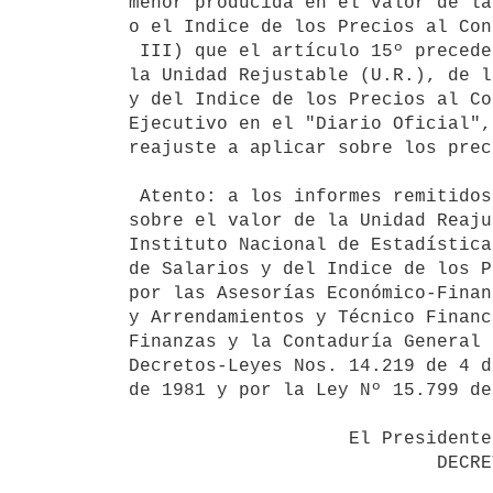
menor producida en el valor de la
o el Indice de los Precios al Con
 III) que el artículo 15º precedentemente referido dispone que el valor de

la Unidad Rejustable (U.R.), de l
y del Indice de los Precios al Co
Ejecutivo en el "Diario Oficial",
reajuste a aplicar sobre los prec
 Atento: a los informes remitidos por el Banco Hipotecario del Uruguay

sobre el valor de la Unidad Reaju
Instituto Nacional de Estadística
de Salarios y del Indice de los P
por las Asesorías Económico-Finan
y Arrendamientos y Técnico Financ
Finanzas y la Contaduría General 
Decretos-Leyes Nos. 14.219 de 4 d
de 1981 y por la Ley Nº 15.799 de
                    El Presidente de la República
