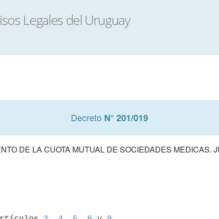
Decreto
N° 201/019
NTO DE LA CUOTA MUTUAL DE SOCIEDADES MEDICAS. JU
artículos 
3
, 
4
, 
5
, 
6
 y 
9