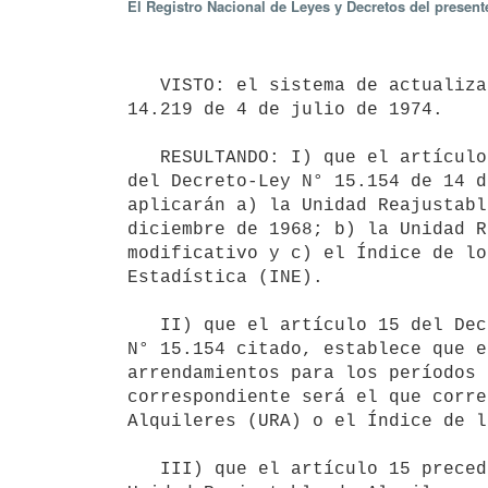
El Registro Nacional de Leyes y Decretos del presen
   VISTO: el sistema de actualización de los precios de los arrendamientos previstos por el Decreto-Ley N° 
14.219 de 4 de julio de 1974.

   RESULTANDO: I) que el artículo 14 del citado Decreto-Ley N° 14.219, según redacción dada por el artículo 1° 
del Decreto-Ley N° 15.154 de 14 d
aplicarán a) la Unidad Reajustabl
diciembre de 1968; b) la Unidad R
modificativo y c) el Índice de lo
Estadística (INE).

   II) que el artículo 15 del Decreto-Ley N° 14.219, según redacción dada por el artículo 1° del Decreto-Ley 
N° 15.154 citado, establece que e
arrendamientos para los períodos 
correspondiente será el que corre
Alquileres (URA) o el Índice de l
   III) que el artículo 15 precedentemente referido dispone que el valor de la Unidad Reajustable (UR), de la 