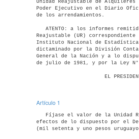
Unidad Reajustable de Alquileres 
Poder Ejecutivo en el Diario Ofic
de los arrendamientos.

   ATENTO: a los informes remitidos por el Banco Hipotecario del Uruguay sobre el valor de la Unidad 
Reajustable (UR) correspondiente 
Instituto Nacional de Estadística
dictaminado por la División Conta
General de la Nación y a lo dispu
de julio de 1981, y por la Ley N°
                      EL PRESIDENTE DE LA REPÚBLICA

Artículo 1
   Fíjase el valor de la Unidad Reajustable (UR) correspondiente al mes de mayo de 2018, a utilizar a los 
efectos de lo dispuesto por el De