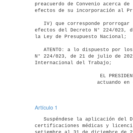
preacuerdo de Convenio acerca de 
efectos de su incorporación al Pr
   IV) que corresponde prorrogar la vigencia de Decreto N° 134/025, de 27 de junio de 2025 que suspende los 
efectos del Decreto N° 224/023, d
la Ley de Presupuesto Nacional;

   ATENTO: a lo dispuesto por los Artículos 13 al 29 de la Ley N° 20.075, de 20 de octubre de 2022, el Decreto 
N° 224/023, de 21 de julio de 202
Internacional del Trabajo;

                      EL PRESIDENTE DE LA REPÚBLICA

                     actuando en Consejo de Ministros

Artículo 1
   Suspéndese la aplicación del Decreto N° 224/023, de 21 de julio de 2023, referente al régimen de 
certificaciones médicas y licenci
setiembre al 31 de diciembre de 2