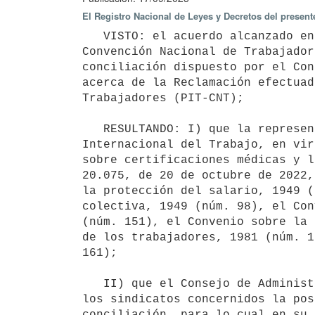
El Registro Nacional de Leyes y Decretos del present
   VISTO: el acuerdo alcanzado entre el Poder Ejecutivo y el Plenario Intersindical de Trabajadores - 
Convención Nacional de Trabajador
conciliación dispuesto por el Con
acerca de la Reclamación efectuad
Trabajadores (PIT-CNT);

   RESULTANDO: I) que la representación sindical había presentado una Reclamación ante la Oficina 
Internacional del Trabajo, en vir
sobre certificaciones médicas y l
20.075, de 20 de octubre de 2022,
la protección del salario, 1949 (
colectiva, 1949 (núm. 98), el Con
(núm. 151), el Convenio sobre la 
de los trabajadores, 1981 (núm. 1
161);

   II) que el Consejo de Administración de la OIT consideró admitida dicha Reclamación y ofreció al Gobierno y 
los sindicatos concernidos la pos
conciliación, para lo cual en su 