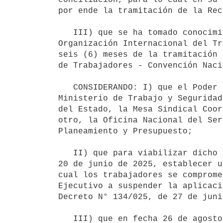
por ende la tramitación de la Rec
   III) que se ha tomado conocimiento de la comunicación remitida por el Consejo de Administración de la 
Organización Internacional del Tr
seis (6) meses de la tramitación 
de Trabajadores - Convención Naci
   CONSIDERANDO: I) que el Poder Ejecutivo ha dado inicio a dicho proceso de conciliación a través del 
Ministerio de Trabajo y Seguridad
del Estado, la Mesa Sindical Coor
otro, la Oficina Nacional del Ser
Planeamiento y Presupuesto;

   II) que para viabilizar dicho proceso conciliatorio el Poder Ejecutivo y el PIT-CNT han acordado en fecha 
20 de junio de 2025, establecer u
cual los trabajadores se comprome
Ejecutivo a suspender la aplicaci
Decreto N° 134/025, de 27 de juni
   III) que en fecha 26 de agosto de 2025 se ha suscrito entre las partes indicadas en el CONSIDERANDO I) un 