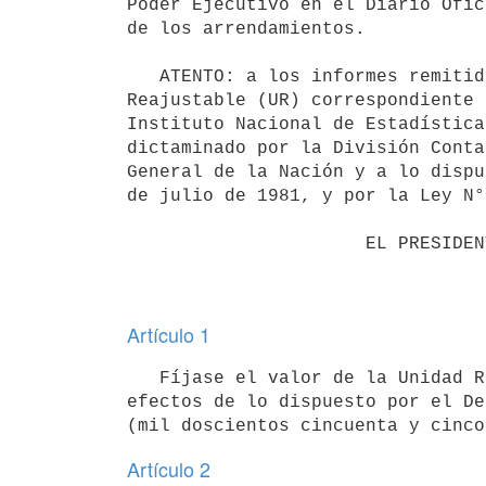
Poder Ejecutivo en el Diario Ofic
de los arrendamientos.

   ATENTO: a los informes remitidos por el Banco Hipotecario del Uruguay sobre el valor de la Unidad 
Reajustable (UR) correspondiente 
Instituto Nacional de Estadística
dictaminado por la División Conta
General de la Nación y a lo dispu
de julio de 1981, y por la Ley N°
                      EL PRESIDENTE DE LA REPÚBLICA

Artículo 1
   Fíjase el valor de la Unidad Reajustable (UR) correspondiente al mes de mayo de 2020, a utilizar a los 
efectos de lo dispuesto por el De
Artículo 2