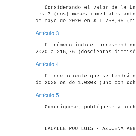
   Considerando el valor de la Unidad Reajustable (UR) precedentemente establecido y los correspondientes a 
los 2 (dos) meses inmediatos ante
Artículo 3
   El número índice correspondiente al Índice General de los Precios del Consumo asciende en el mes de mayo de 
Artículo 4
   El coeficiente que se tendrá en cuenta para el reajuste de los alquileres que se actualizan en el mes junio 
Artículo 5
   LACALLE POU LUIS - AZUCENA AR