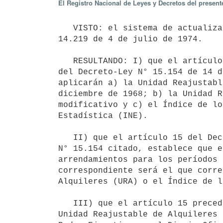
El Registro Nacional de Leyes y Decretos del presen
   VISTO: el sistema de actualización de los precios de los arrendamientos previstos por el Decreto-Ley N° 
14.219 de 4 de julio de 1974.

   RESULTANDO: I) que el artículo 14 del citado Decreto-Ley N° 14.219, según redacción dada por el artículo 1° 
del Decreto-Ley N° 15.154 de 14 d
aplicarán a) la Unidad Reajustabl
diciembre de 1968; b) la Unidad R
modificativo y c) el Índice de lo
Estadística (INE).

   II) que el artículo 15 del Decreto-Ley N° 14.219, según redacción dada por el artículo 1° del Decreto-Ley 
N° 15.154 citado, establece que e
arrendamientos para los períodos 
correspondiente será el que corre
Alquileres (URA) o el Índice de l
   III) que el artículo 15 precedentemente referido dispone que el valor de la Unidad Reajustable (UR), de la 
Unidad Reajustable de Alquileres 