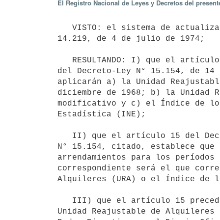
El Registro Nacional de Leyes y Decretos del presen
   VISTO: el sistema de actualización de los precios de los arrendamientos previstos por el Decreto-Ley N° 
14.219, de 4 de julio de 1974;

   RESULTANDO: I) que el artículo 14 del citado Decreto-Ley N° 14.219, según redacción dada por el artículo 1° 
del Decreto-Ley N° 15.154, de 14 
aplicarán a) la Unidad Reajustabl
diciembre de 1968; b) la Unidad R
modificativo y c) el Índice de lo
Estadística (INE);

   II) que el artículo 15 del Decreto-Ley N° 14.219, según redacción dada por el artículo 1° del Decreto-Ley 
N° 15.154, citado, establece que 
arrendamientos para los períodos 
correspondiente será el que corre
Alquileres (URA) o el Índice de l
   III) que el artículo 15 precedentemente referido dispone que el valor de la Unidad Reajustable (UR), de la 
Unidad Reajustable de Alquileres 