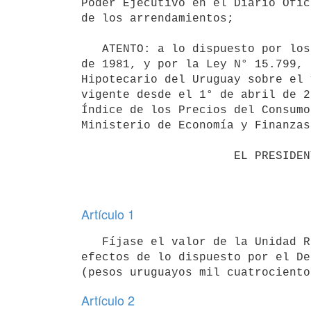
Poder Ejecutivo en el Diario Ofic
de los arrendamientos;

   ATENTO: a lo dispuesto por los Decretos-Leyes N° 14.219, de 4 de julio de 1974 y N° 15.154, de 14 de julio 
de 1981, y por la Ley N° 15.799, 
Hipotecario del Uruguay sobre el 
vigente desde el 1° de abril de 2
Índice de los Precios del Consumo
Ministerio de Economía y Finanzas
                      EL PRESIDENTE DE LA REPÚBLICA

Artículo 1
   Fíjase el valor de la Unidad Reajustable (UR) correspondiente al mes de marzo de 2022, a utilizar a los 
efectos de lo dispuesto por el De
Artículo 2