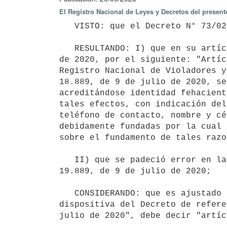
El Registro Nacional de Leyes y Decretos del presen
   VISTO: que el Decreto N° 73/023, de 13 de marzo de 2023;

   RESULTANDO: I) que en su artículo 2° se sustituyó el artículo 4° del Decreto N° 250/020, de 10 de setiembre 
de 2020, por el siguiente: "Artíc
Registro Nacional de Violadores y
18.889, de 9 de julio de 2020, se
acreditándose identidad fehacient
tales efectos, con indicación del
teléfono de contacto, nombre y cé
debidamente fundadas por la cual 
sobre el fundamento de tales razo
   II) que se padeció error en la denominación de la Ley N° 18.889 mencionada, siendo el correcto el N° 
19.889, de 9 de julio de 2020;

   CONSIDERANDO: que es ajustado a Derecho, rectificar el número de Ley citada en el Artículo 2° de la parte 
dispositiva del Decreto de refere
julio de 2020", debe decir "artíc