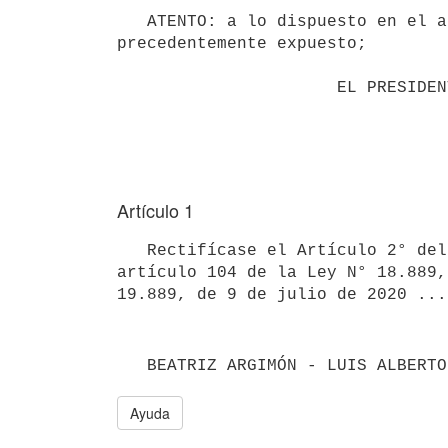
   ATENTO: a lo dispuesto en el artículo 168 numeral 4 de la Constitución de la República y a lo 
precedentemente expuesto;

                      EL PRESIDENTE DE LA REPÚBLICA

Artículo 1
   Rectifícase el Artículo 2° del Decreto N° 73/023, de 13 de marzo de 2023, estableciendo que donde dice "... 
artículo 104 de la Ley N° 18.889,
   BEATRIZ ARGIMÓN - LUIS ALBERT
Ayuda