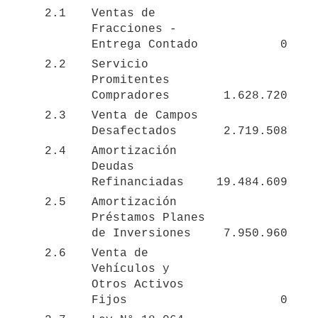
2.1
Ventas de 
Fracciones - 
Entrega Contado
0
2.2
Servicio 
Promitentes 
Compradores
1.628.720
2.3
Venta de Campos 
Desafectados
2.719.508
2.4
Amortización 
Deudas 
Refinanciadas 
19.484.609
2.5
Amortización 
Préstamos Planes 
de Inversiones
7.950.960
2.6
Venta de 
Vehículos y 
Otros Activos 
Fijos
0