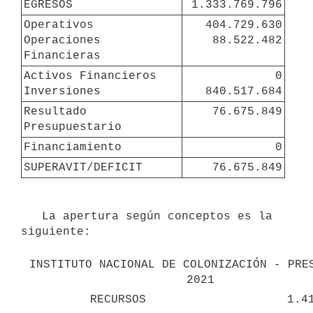
EGRESOS
 1.333.769.796
Operativos

404.729.630

Operaciones 
88.522.482
Financieras
Activos Financieros

0

Inversiones
840.517.684
Resultado 
76.675.849
Presupuestario
Financiamiento
0
SUPERAVIT/DEFICIT
76.675.849
   La apertura según conceptos es la 
siguiente:

INSTITUTO NACIONAL DE COLONIZACIÓN - PRES
2021
RECURSOS
1.4