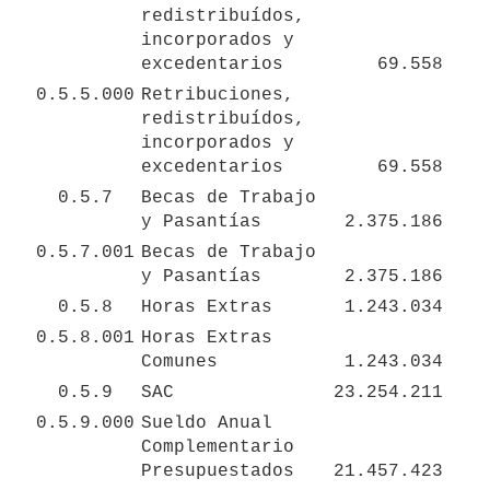
redistribuídos, 
incorporados y 
excedentarios
69.558
0.5.5.000
Retribuciones, 
redistribuídos, 
incorporados y 
excedentarios
69.558
0.5.7
Becas de Trabajo 
y Pasantías
2.375.186
0.5.7.001
Becas de Trabajo 
y Pasantías
2.375.186
0.5.8
Horas Extras
1.243.034
0.5.8.001
Horas Extras 
Comunes
1.243.034
0.5.9
SAC
23.254.211
0.5.9.000
Sueldo Anual 
Complementario 
Presupuestados
21.457.423