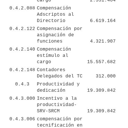
Cargo 
2.551.404
0.4.2.088
Compensación 
Adscriptos al 
Directorio
6.619.164
0.4.2.122
Compensación por 
asignación de 
funciones
4.321.907
0.4.2.140
Compensación 
estímulo al 
cargo
15.557.682
0.4.2.148
Contadores 
Delegados del TC
312.000
0.4.3
Productividad y 
dedicación
19.309.842
0.4.3.000
Incentivo a la 
productividad-
SRV-SRCM
19.309.842
0.4.3.006
compensación por 
tecnificación en 