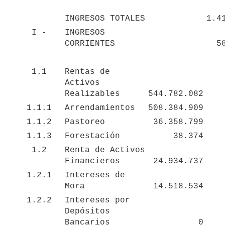
INGRESOS TOTALES
1.4
I -
INGRESOS 
CORRIENTES
5
1.1
Rentas de 
Activos 
Realizables
544.782.082
1.1.1
Arrendamientos
508.384.909
1.1.2
Pastoreo
36.358.799
1.1.3
Forestación
38.374
1.2
Renta de Activos 
Financieros
24.934.737
1.2.1
Intereses de 
Mora
14.518.534
1.2.2
Intereses por 
Depósitos 
Bancarios
0