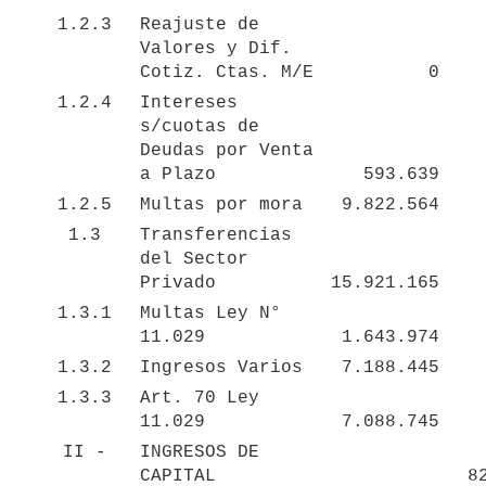
1.2.3
Reajuste de 
Valores y Dif. 
Cotiz. Ctas. M/E
0
1.2.4
Intereses 
s/cuotas de 
Deudas por Venta 
a Plazo
593.639
1.2.5
Multas por mora
9.822.564
1.3
Transferencias 
del Sector 
Privado
15.921.165
1.3.1
Multas Ley N° 
11.029
1.643.974
1.3.2
Ingresos Varios
7.188.445
1.3.3
Art. 70 Ley 
11.029
7.088.745
II -
INGRESOS DE 
CAPITAL
8