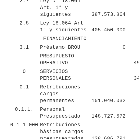
2.7
Ley N° 18.064 
Art. 1° y 
siguientes
387.573.864
2.8
Ley 18.064 Art 
1° y siguientes
405.450.000
FINANCIAMIENTO
3.1
Préstamo BROU
0
PRESUPUESTO 
OPERATIVO
4
0
SERVICIOS 
PERSONALES
3
0.1
Retribuciones 
cargos 
permanentes
151.040.032
0.1.1.
Personal 
Presupuestado
148.727.572
0.1.1.000
Retribuciones 
básicas cargos 
presupuestados
138.686.791