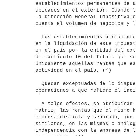
establecimientos permanentes de u
ubicados en el exterior. Cuando l
la Dirección General Impositiva e
cuenta el volumen de negocios y l
  Los establecimientos permanentes de entidades no residentes computarán 

en la liquidación de este impuest
en el país por la entidad del ext
del artículo 10 del Título que se
únicamente aquellas rentas que es
actividad en el país. (*)

  Quedan exceptuadas de lo dispuesto en el inciso anterior las 

operaciones a que refiere el inci
  A tales efectos, se atribuirán al establecimiento permanente o casa 

matriz, las rentas que el mismo h
empresa distinta y separada, que 
similares, en las mismas o análog
independencia con la empresa de l