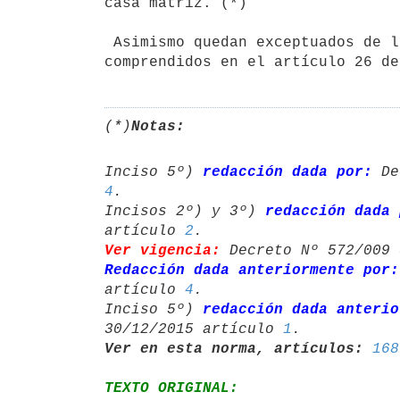
casa matriz. (*)

 Asimismo quedan exceptuados de lo dispuesto en el inciso segundo, los establecimientos permanentes 
comprendidos en el artículo 26 de
(*)
Notas:
Inciso 5º) 
redacción dada por:
 De
4
.

Incisos 2º) y 3º) 
redacción dada 
artículo 
2
Ver vigencia:
 Decreto Nº 572/009 
Redacción dada anteriormente por:
artículo 
4
.

Inciso 5º) 
redacción dada anterio
30/12/2015 artículo 
1
Ver en esta norma, artículos:
168
TEXTO ORIGINAL: