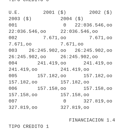
U.E.        2001 ($)        2002 ($)         
2003 ($)          2004 ($)

001                0   22:036.546,oo    
22:036.546,oo     22:036.546,oo

002         7.671,oo        7.671,oo         
7.671,oo          7.671,oo

003    26:245.902,oo   26:245.902,oo    
26:245.902,oo     26:245.902,oo

004       241.419,oo      241.419,oo       
241.419,oo        241.419,oo

005       157.182,oo      157.182,oo       
157.182,oo        157.182,oo

006       157.158,oo      157.158,oo       
157.158,oo        157.158,oo

007                0      327.819,oo       
327.819,oo        327.819,oo

                     FINANCIACION 1.4 
TIPO CREDITO 1                      
