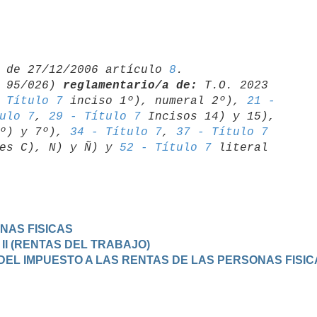
 de 27/12/2006 artículo 
8
.

 95/026) 
reglamentario/a de:
 T.O. 2023 

 Título 7
 inciso 1º), numeral 2º), 
21 - 

ulo 7
, 
29 - Título 7
 Incisos 14) y 15), 
º) y 7º), 
34 - Título 7
, 
37 - Título 7
es C), N) y Ñ) y 
52 - Título 7
 literal 

NAS FISICAS
 II (RENTAS DEL TRABAJO)
 DEL IMPUESTO A LAS RENTAS DE LAS PERSONAS FISICA