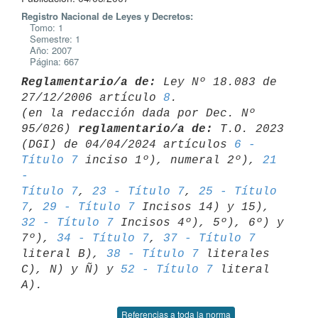
Registro Nacional de Leyes y Decretos:
Tomo: 1
Semestre: 1
Año: 2007
Página: 667
Reglamentario/a de:
 Ley Nº 18.083 de 
27/12/2006 artículo 
8
.

(en la redacción dada por Dec. Nº 
95/026) 
reglamentario/a de:
 T.O. 2023 

(DGI) de 04/04/2024 artículos 
6 - 
Título 7
 inciso 1º), numeral 2º), 
21 
- 

Título 7
, 
23 - Título 7
, 
25 - Título 
7
, 
29 - Título 7
 Incisos 14) y 15), 
32 - Título 7
 Incisos 4º), 5º), 6º) y 
7º), 
34 - Título 7
, 
37 - Título 7
literal B), 
38 - Título 7
 literales 
C), N) y Ñ) y 
52 - Título 7
 literal 

Referencias a toda la norma