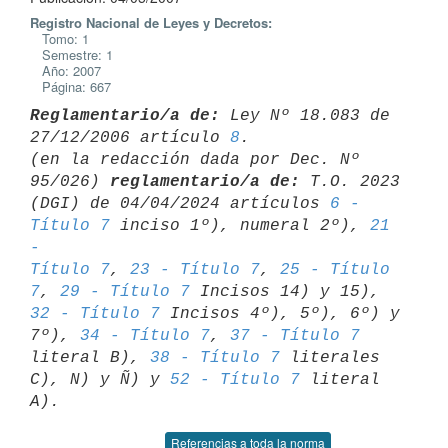
Registro Nacional de Leyes y Decretos:
Tomo: 1
Semestre: 1
Año: 2007
Página: 667
Reglamentario/a de:
 Ley Nº 18.083 de 
27/12/2006 artículo 
8
.

(en la redacción dada por Dec. Nº 
95/026) 
reglamentario/a de:
 T.O. 2023 

(DGI) de 04/04/2024 artículos 
6 - 
Título 7
 inciso 1º), numeral 2º), 
21 
- 

Título 7
, 
23 - Título 7
, 
25 - Título 
7
, 
29 - Título 7
 Incisos 14) y 15), 
32 - Título 7
 Incisos 4º), 5º), 6º) y 
7º), 
34 - Título 7
, 
37 - Título 7
literal B), 
38 - Título 7
 literales 
C), N) y Ñ) y 
52 - Título 7
 literal 

Referencias a toda la norma