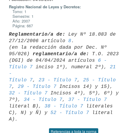
Registro Nacional de Leyes y Decretos:
Tomo: 1
Semestre: 1
Año: 2007
Página: 667
Reglamentario/a de:
 Ley Nº 18.083 de 
27/12/2006 artículo 
8
.

(en la redacción dada por Dec. Nº 
95/026) 
reglamentario/a de:
 T.O. 2023 

(DGI) de 04/04/2024 artículos 
6 - 
Título 7
 inciso 1º), numeral 2º), 
21 
- 

Título 7
, 
23 - Título 7
, 
25 - Título 
7
, 
29 - Título 7
 Incisos 14) y 15), 
32 - Título 7
 Incisos 4º), 5º), 6º) y 
7º), 
34 - Título 7
, 
37 - Título 7
literal B), 
38 - Título 7
 literales 
C), N) y Ñ) y 
52 - Título 7
 literal 

Referencias a toda la norma