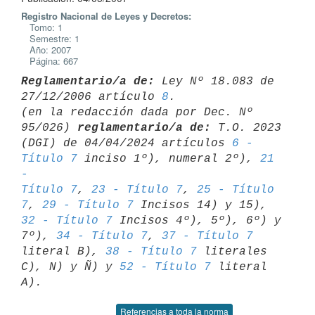
Registro Nacional de Leyes y Decretos:
Tomo: 1
Semestre: 1
Año: 2007
Página: 667
Reglamentario/a de:
 Ley Nº 18.083 de 
27/12/2006 artículo 
8
.

(en la redacción dada por Dec. Nº 
95/026) 
reglamentario/a de:
 T.O. 2023 

(DGI) de 04/04/2024 artículos 
6 - 
Título 7
 inciso 1º), numeral 2º), 
21 
- 

Título 7
, 
23 - Título 7
, 
25 - Título 
7
, 
29 - Título 7
 Incisos 14) y 15), 
32 - Título 7
 Incisos 4º), 5º), 6º) y 
7º), 
34 - Título 7
, 
37 - Título 7
literal B), 
38 - Título 7
 literales 
C), N) y Ñ) y 
52 - Título 7
 literal 

Referencias a toda la norma