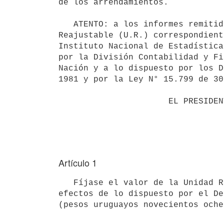
de los arrendamientos.

   ATENTO: a los informes remitidos por el Banco Hipotecario del Uruguay sobre el valor de la Unidad 
Reajustable (U.R.) correspondient
Instituto Nacional de Estadística
por la División Contabilidad y Fi
Nación y a lo dispuesto por los D
1981 y por la Ley N° 15.799 de 30
                      EL PRESIDENTE DE LA REPÚBLICA

Artículo 1
   Fíjase el valor de la Unidad Reajustable (U.R.) correspondiente al mes de abril de 2017, a utilizar a los 
efectos de lo dispuesto por el De