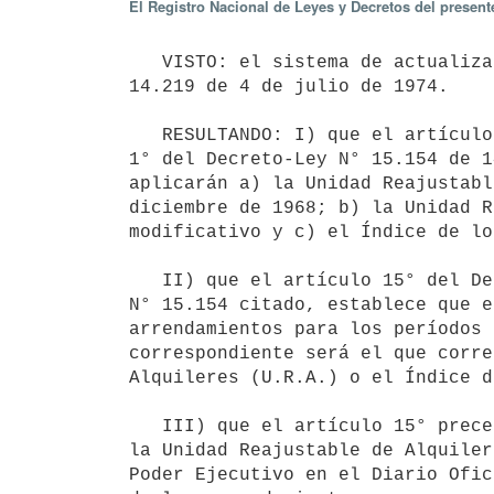
El Registro Nacional de Leyes y Decretos del presen
   VISTO: el sistema de actualización de los precios de los arrendamientos previstos por el Decreto-Ley N° 
14.219 de 4 de julio de 1974.

   RESULTANDO: I) que el artículo 14° del citado Decreto-Ley N° 14.219, según redacción dada por el artículo 
1° del Decreto-Ley N° 15.154 de 1
aplicarán a) la Unidad Reajustabl
diciembre de 1968; b) la Unidad R
modificativo y c) el Índice de lo
   II) que el artículo 15° del Decreto-Ley N° 14.219, según redacción dada por el artículo 1° del Decreto-Ley 
N° 15.154 citado, establece que e
arrendamientos para los períodos 
correspondiente será el que corre
Alquileres (U.R.A.) o el Índice d
   III) que el artículo 15° precedentemente referido dispone que el valor de la Unidad Reajustable (U.R.), de 
la Unidad Reajustable de Alquiler
Poder Ejecutivo en el Diario Ofic