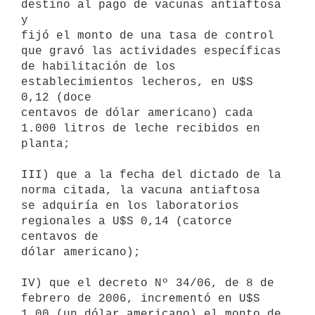
destino al pago de vacunas antiaftosa 
y

fijó el monto de una tasa de control 
que gravó las actividades específicas

de habilitación de los 
establecimientos lecheros, en U$S 
0,12 (doce

centavos de dólar americano) cada 
1.000 litros de leche recibidos en

planta;

III) que a la fecha del dictado de la 
norma citada, la vacuna antiaftosa

se adquiría en los laboratorios 
regionales a U$S 0,14 (catorce 
centavos de

dólar americano);

IV) que el decreto Nº 34/06, de 8 de 
febrero de 2006, incrementó en U$S

1,00 (un dólar americano) el monto de 