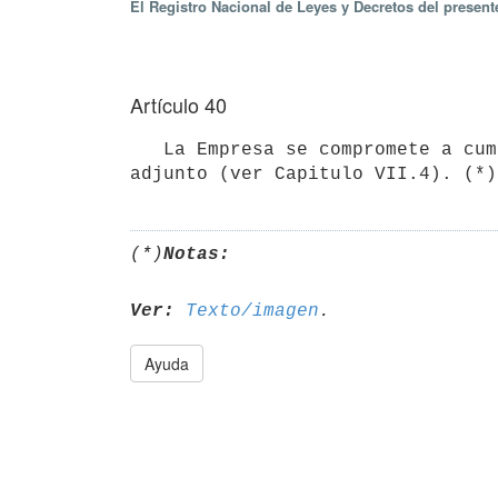
El Registro Nacional de Leyes y Decretos del presen
Artículo 40
   La Empresa se compromete a cumplir las metas e indicadores definidos en Anexo "Compromisos de Gestión" 
(*)
Notas:
Ver:
Texto/imagen
Ayuda